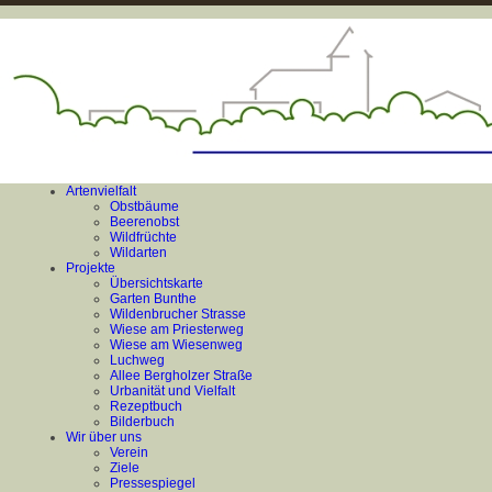
Artenvielfalt
Obstbäume
Beerenobst
Wildfrüchte
Wildarten
Projekte
Übersichtskarte
Garten Bunthe
Wildenbrucher Strasse
Wiese am Priesterweg
Wiese am Wiesenweg
Luchweg
Allee Bergholzer Straße
Urbanität und Vielfalt
Rezeptbuch
Bilderbuch
Wir über uns
Verein
Ziele
Pressespiegel