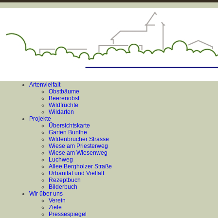
Artenvielfalt
Obstbäume
Beerenobst
Wildfrüchte
Wildarten
Projekte
Übersichtskarte
Garten Bunthe
Wildenbrucher Strasse
Wiese am Priesterweg
Wiese am Wiesenweg
Luchweg
Allee Bergholzer Straße
Urbanität und Vielfalt
Rezeptbuch
Bilderbuch
Wir über uns
Verein
Ziele
Pressespiegel